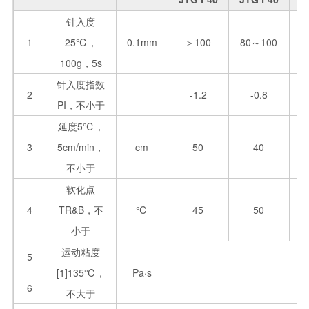
针入度
1
25℃，
0.1mm
＞100
80～100
100g，5s
针入度指数
2
-1.2
-0.8
PI，不小于
延度5℃，
3
5cm/min，
cm
50
40
不小于
软化点
4
TR&B，不
℃
45
50
小于
运动粘度
5
[1]135℃，
Pa·s
6
不大于