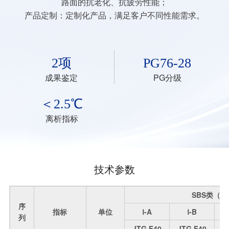
路面的抗老化、抗疲劳性能；
产品定制：定制化产品，满足客户不同性能需求。
2项
PG76-28
成果鉴定
PG分级
＜2.5℃
离析指标
技术参数
SBS类（Ⅰ
序
指标
单位
Ⅰ-A
Ⅰ-B
列
JTG F40
JTG F40
J