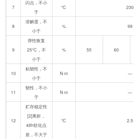
闪点，不小
7
℃
230
于
溶解度，不
8
%
99
小于
弹性恢复
9
25℃，不
%
55
60
小于
粘韧性，不
10
N·m
—
小于
韧性，不小
11
N·m
—
于
贮存稳定性
[2]离析，
12
℃
2.5
48h软化点
差，不大于