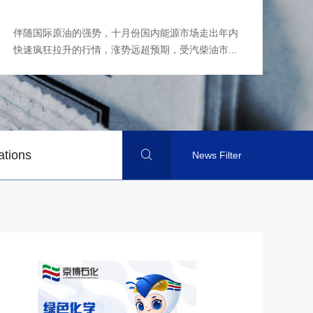
式
伴随国际原油的强势，十月份国内能源市场走出年内
1
快速疯狂拉升的行情，涨势远超预期，受汽柴油市...
坝
ations

News Filter
Year
Month
