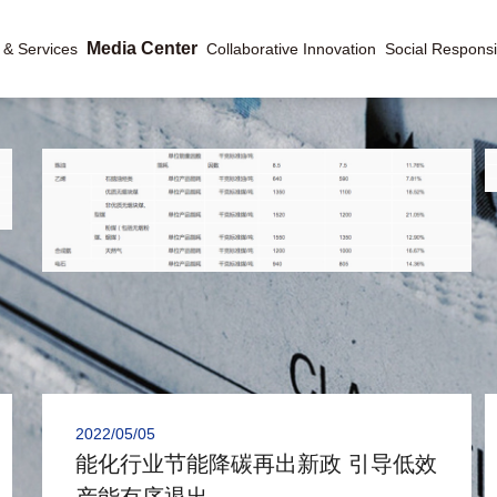
mpany News
Industry News
Video Center
Media Ga
Media Center
 & Services
Collaborative Innovation
Social Responsib
2022/05/05
能化行业节能降碳再出新政 引导低效