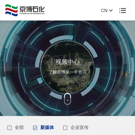
CN

视频中心
了解京博第一手资讯
全部
新媒体
企业宣传


