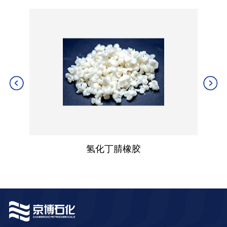
氢化丁腈橡胶